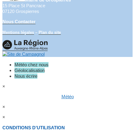
15 Place St Pancrace
07120 Grospierres
Nous Contacter
Mentions légales
–
Plan du site
Météo chez nous
Géolocalisation
Nous écrire
×
Météo
×
×
CONDITIONS D’UTILISATION